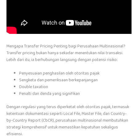
Mengapa Transfer Pricing Penting bagi Perusahaan Multinasional?
Transfer pricing bukan hanya sekadar menentukan nilai transaksi.
Lebih dari itu, ia berhubungan langsung dengan potensi risiko:
Penyesuaian penghasilan oleh otoritas pajak
Sengketa dan pemeriksaan berkepanjangan
Double taxation
Penalti dan denda yang signifikan
Dengan regulasi yang terus diperketat oleh otoritas pajak, termasuk
ketentuan dokumentasi seperti Local File, Master File, dan Country-
by-Country Report (CbCR), perusahaan multinasional membutuhkan
strategi komprehensif untuk memastikan kepatuhan sekaligus
efisiensi.