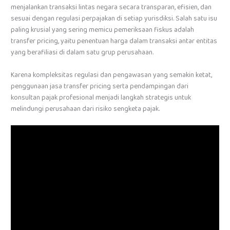
menjalankan transaksi lintas negara secara transparan, efisien, dan
sesuai dengan regulasi perpajakan di setiap yurisdiksi. Salah satu isu
paling krusial yang sering memicu pemeriksaan fiskus adalah
transfer pricing, yaitu penentuan harga dalam transaksi antar entitas
yang berafiliasi di dalam satu grup perusahaan.
Karena kompleksitas regulasi dan pengawasan yang semakin ketat,
penggunaan jasa transfer pricing serta pendampingan dari
konsultan pajak profesional menjadi langkah strategis untuk
melindungi perusahaan dari risiko sengketa pajak.