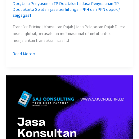
Doc
,
Jasa Penyusunan TP Doc Jakarta
,
Jasa Penyusunan TP
Doc Jakarta Selatan
,
jasa perhitungan PPH dan PPN depok
/
sajgagas1
Transfer Pricing | Konsultan Pajak | Jasa Pelaporan Pajak Di era
bisnis global, perusahaan multinasional dituntut untuk
menjalankan transaksi lintas […]
Read More »
Panduan
Pelaporan
Pajak
Penghasilan
(PPh)
untuk
Pebisnis
Pemula