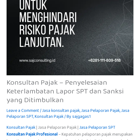
Konsultan Pajak – Penyelesaian
Keterlambatan Lapor SPT dan Sanksi
yang Ditimbulkan
Leave a Comment
/
Jasa konsultan pajak
,
Jasa Pelaporan Pajak
,
Jasa
Pelaporan SPT
,
Konsultan Pajak
/ By
sajgagas1
Konsultan Pajak
| Jasa Pelaporan Pajak |
Jasa Pelaporan SPT
Konsultan Pajak Profesional
– Kepatuhan pelaporan pajak merupakan