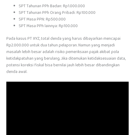
SPT Tahunan PPh Badan: Rp1.000.000
SPT Tahunan PPh Orang Pribadi: Rp100.000
SPT Masa PPN: Rp500.000
SPT Masa PPh lainnya: Rp100.000
Pada kasus PT XYZ, total denda yang harus dibayarkan mencapai
Rp2.000.000 untuk dua tahun pelaporan. Namun yang menjadi
masalah lebih besar adalah risiko pemeriksaan pajak akibat pola
ketidakpatuhan yang berulang. Jika ditemukan ketidaksesuaian data,
potensi koreksi fiskal bisa bernilai jauh lebih besar dibandingkan
denda awal.