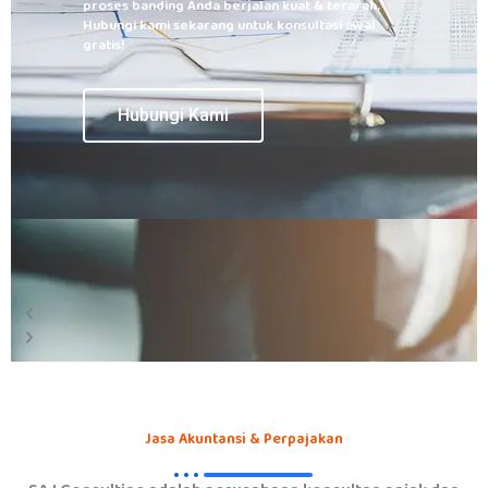
proses banding Anda berjalan kuat & terarah.
Hubungi kami sekarang untuk konsultasi awal
gratis!
Hubungi Kami
Jasa Akuntansi & Perpajakan