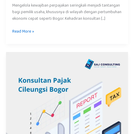
Mengelola kewajiban perpajakan seringkali menjadi tantangan
bagi pemilik usaha, khususnya di wilayah dengan pertumbuhan
ekonomi cepat seperti Bogor. Kehadiran konsultan […]
Read More »
Konsultan
Pajak
di
Cileungsi
Bogor
–
Jasa
Profesional
SAJ
Consulting