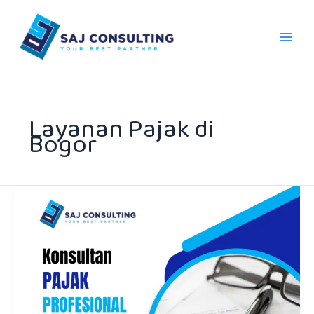
Skip
to
content
Layanan Pajak di
Bogor
Konsultan
Pajak
Profesional
di
Bogor
untuk
UMKM
dan