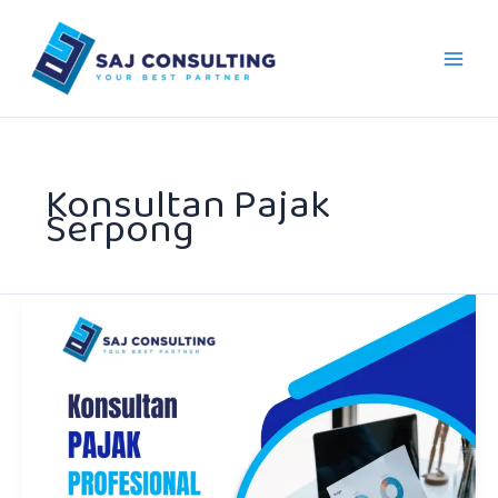
Skip
to
content
Konsultan Pajak
Serpong
Konsultan
Pajak
Tangerang
:
Pendamping
Tepat
untuk
Bisnis