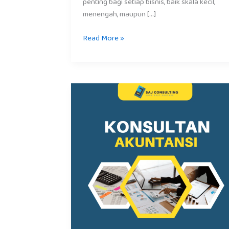
penting bagi setiap bisnis, baik skala kecil,
menengah, maupun […]
Read More »
Jasa
Akuntansi
di
Jakarta
untuk
Bisnis
Lebih
Profesional