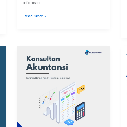
informasi
Read More »
Konsultan
Akuntansi
Jakarta
–
Solusi
Tepat
untuk
Bisnis
Anda