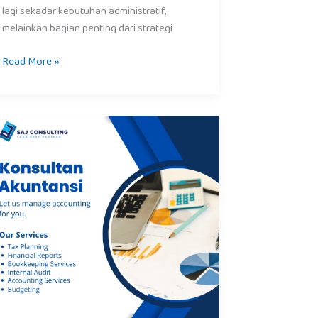
lagi sekadar kebutuhan administratif,
melainkan bagian penting dari strategi
Read More »
Konsultan
Akuntansi
Depok
:
Solusi
Budgeting
dan
Layanan
Keuangan
Profesional