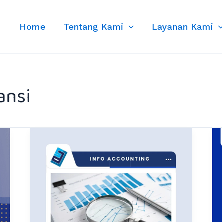
Home
Tentang Kami
Layanan Kami
ansi
Laporan
Keuangan:
Pengertian,
Jenis,
dan
Manfaat
untuk
Bisnis