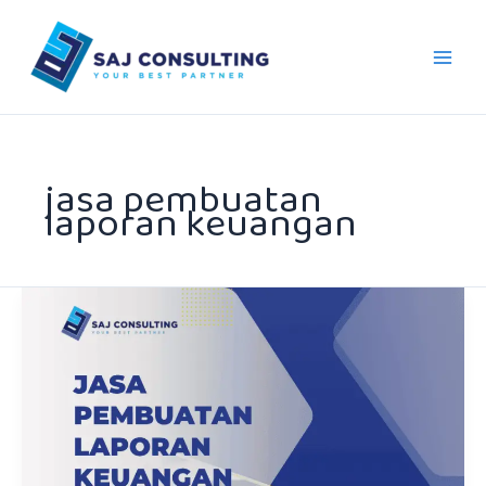
Skip
to
content
jasa pembuatan
laporan keuangan
Jasa
Pembuatan
Laporan
Keuangan
Profesional
Bersama
SAJ
Consulting