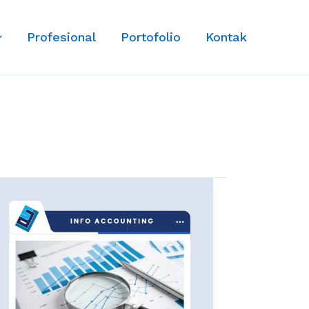
Profesional
Portofolio
Kontak
Laporan
Keuangan:
Pengertian,
Jenis,
dan
Manfaat
untuk
Bisnis