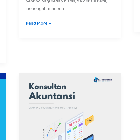
penting bagi setiap bisnis, baik skala kecil,
menengah, maupun
Read More »
Konsultan
Akuntansi
Jakarta
–
Solusi
Tepat
untuk
Bisnis
Anda